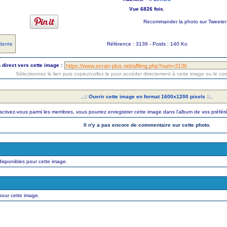
Vue 6826 fois.
Recommander la photo sur Tweeter 
dente
Référence : 3136 - Poids : 140 Ko
 direct vers cette image :
Sélectionnez le lien puis copiez/collez le pour accéder directement à cette image ou le c
..:: Ouvrir cette image en format 1600x1200 pixels ::..
scrivez-vous parmi les membres, vous pourrez enregistrer cette image dans l'album de vos préfé
Il n'y a pas encore de commentaire sur cette photo.
isponibles pour cette image.
pour cette image.